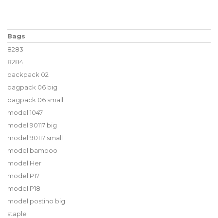
Bags
8283
8284
backpack 02
bagpack 06 big
bagpack 06 small
model 1047
model 90117 big
model 90117 small
model bamboo
model Her
model P17
model P18
model postino big
staple