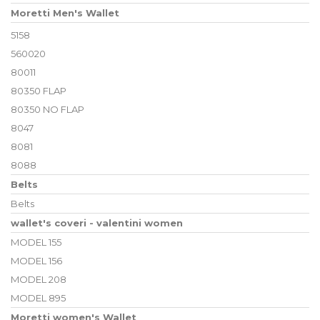
Moretti Men's Wallet
5158
560020
80011
80350 FLAP
80350 NO FLAP
8047
8081
8088
Belts
Belts
wallet's coveri - valentini women
MODEL 155
MODEL 156
MODEL 208
MODEL 895
Moretti women's Wallet