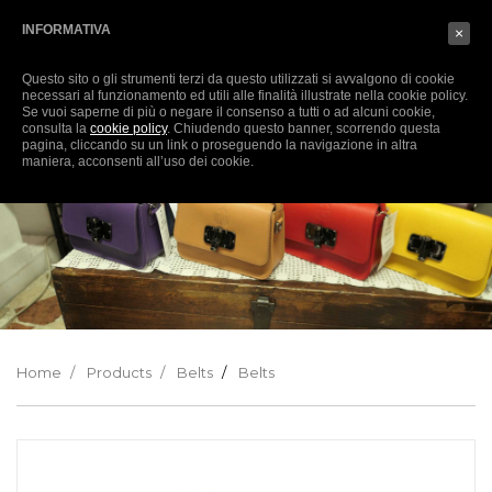
English
SIGN-IN
(0)
INFORMATIVA
×
Questo sito o gli strumenti terzi da questo utilizzati si avvalgono di cookie
necessari al funzionamento ed utili alle finalità illustrate nella cookie policy.
Se vuoi saperne di più o negare il consenso a tutti o ad alcuni cookie,
consulta la
cookie policy
. Chiudendo questo banner, scorrendo questa
pagina, cliccando su un link o proseguendo la navigazione in altra
maniera, acconsenti all’uso dei cookie.
Home
Products
Belts
Belts