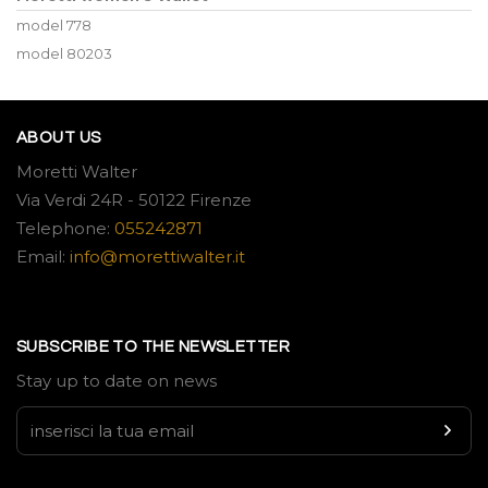
model 778
model 80203
ABOUT US
Moretti Walter
Via Verdi 24R - 50122 Firenze
Telephone:
055242871
Email:
info@morettiwalter.it
SUBSCRIBE TO THE NEWSLETTER
Stay up to date on news